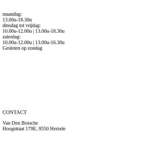
maandag:
13.00u-18.30u
dinsdag tot vrijdag:
10.00u-12.00u | 13.00u-18.30u
zaterdag:
10.00u-12.00u | 13.00u-16.30u
Gesloten op zondag
Interior shop
Homestyling
Realisaties
Over ons
Vacatures
CONTACT
Van Den Bossche
Hoogstraat 179E, 9550 Herzele
09 342 00 50
info@vandenbossche-interieur.be