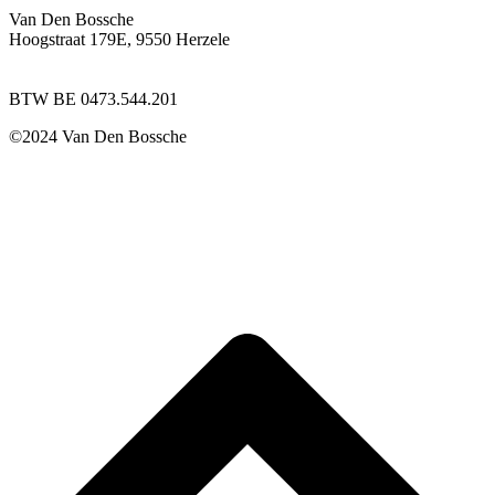
Van Den Bossche
Hoogstraat 179E, 9550 Herzele
09 342 00 50
info@vandenbossche-interieur.be
BTW BE 0473.544.201
©2024 Van Den Bossche
Privacy
Disclaimer
Cookies